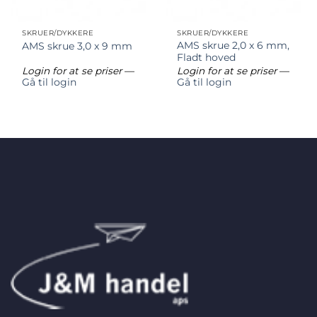
SKRUER/DYKKERE
SKRUER/DYKKERE
AMS skrue 2,0 x 6 mm,
AMS skrue 3,0 x 9 mm
Fladt hoved
Login for at se priser
—
Login for at se priser
—
Gå til login
Gå til login