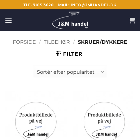
Fortsæt
TLF. 7015 3620
MAIL: INFO@JMHANDEL.DK
til
indhold
FORSIDE
/
TILBEHØR
/
SKRUER/DYKKERE
FILTER