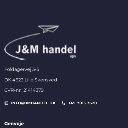
Foldagervej 3-5
DK 4623 Lille Skensved
CVR-nr.: 21414379
INFO@JMHANDEL.DK
+45 7015 3620
Genveje