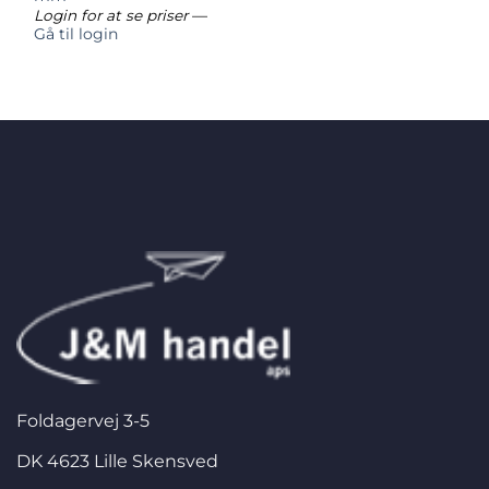
Login for at se priser
—
Gå til login
Foldagervej 3-5
DK 4623 Lille Skensved