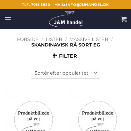
Fortsæt
TLF. 7015 3620
MAIL: INFO@JMHANDEL.DK
til
indhold
FORSIDE
/
LISTER
/
MASSIVE LISTER
/
SKANDINAVISK RÅ SORT EG
FILTER