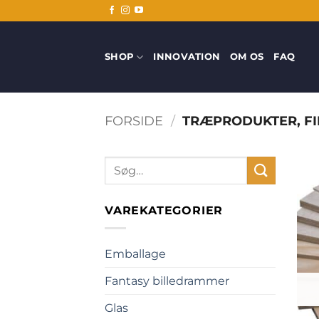
Fortsæt
til
indhold
SHOP
INNOVATION
OM OS
FAQ
FORSIDE
/
TRÆPRODUKTER, FI
Søg
efter:
VAREKATEGORIER
Emballage
Fantasy billedrammer
Glas