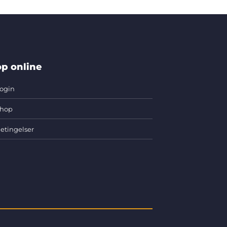
p online
ogin
hop
etingelser