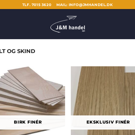
TLF. 7015 3620
MAIL: INFO@JMHANDEL.DK
LT OG SKIND
BIRK FINÉR
EKSKLUSIV FINÉR