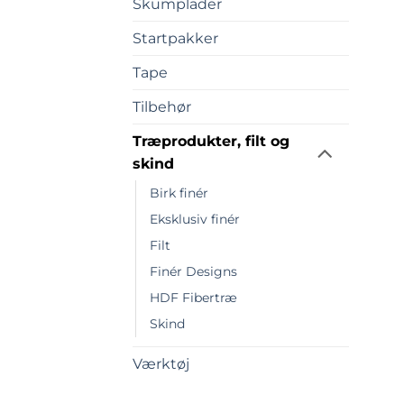
Skumplader
Startpakker
Tape
Tilbehør
Træprodukter, filt og
skind
Birk finér
Eksklusiv finér
Filt
Finér Designs
HDF Fibertræ
Skind
Værktøj