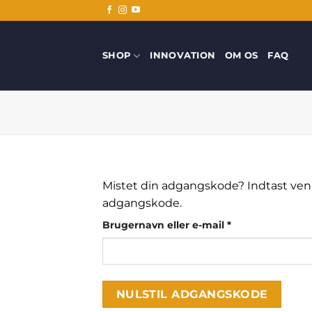
Fortsæt
til
indhold
SHOP
INNOVATION
OM OS
FAQ
Mistet din adgangskode? Indtast venlig
adgangskode.
Påkrævet
Brugernavn eller e-mail
*
NULSTIL ADGANGSKODE