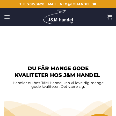
Fortsæt
TLF. 7015 3620
MAIL: INFO@JMHANDEL.DK
til
indhold
DU FÅR MANGE GODE
KVALITETER HOS J&M HANDEL
Handler du hos J&M Handel kan vi love dig mange
gode kvaliteter. Det være sig: