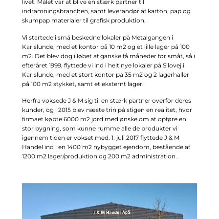
livet. Målet var at blive en stærk partner til
indramningsbranchen, samt leverandør af karton, pap og
skumpap materialer til grafisk produktion.
Vi startede i små beskedne lokaler på Metalgangen i
Karlslunde, med et kontor på 10 m2 og et lille lager på 100
m2. Det blev dog i løbet af ganske få måneder for småt, så i
efteråret 1999, flyttede vi ind i helt nye lokaler på Silovej i
Karlslunde, med et stort kontor på 35 m2 og 2 lagerhaller
på 100 m2 stykket, samt et eksternt lager.
Herfra voksede J & M sig til en stærk partner overfor deres
kunder, og i 2015 blev næste trin på stigen en realitet, hvor
firmaet købte 6000 m2 jord med ønske om at opføre en
stor bygning, som kunne rumme alle de produkter vi
igennem tiden er vokset med. 1. juli 2017 flyttede J & M
Handel ind i en 1400 m2 nybygget ejendom, bestående af
1200 m2 lager/produktion og 200 m2 administration.