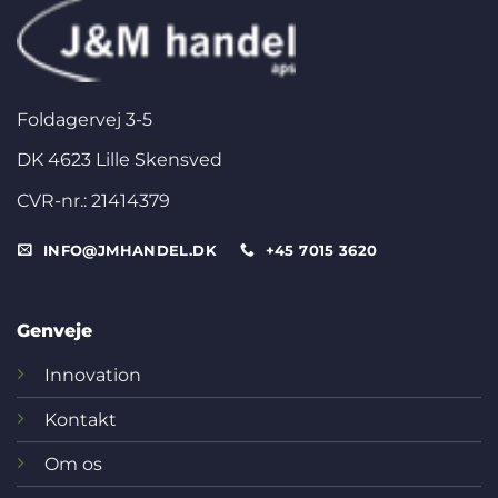
Foldagervej 3-5
DK 4623 Lille Skensved
CVR-nr.: 21414379
INFO@JMHANDEL.DK
+45 7015 3620
Genveje
Innovation
Kontakt
Om os