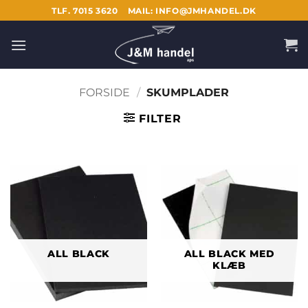
Fortsæt
TLF. 7015 3620
MAIL: INFO@JMHANDEL.DK
til
indhold
FORSIDE
/
SKUMPLADER
FILTER
ALL BLACK
ALL BLACK MED
KLÆB