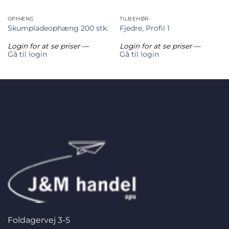
OPHÆNG
TILBEHØR
Skumpladeophæng 200 stk.
Fjedre, Profil 1
Login for at se priser
—
Login for at se priser
—
Gå til login
Gå til login
Foldagervej 3-5