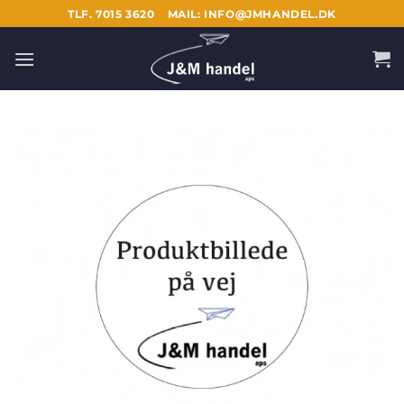
Fortsæt
TLF. 7015 3620
MAIL: INFO@JMHANDEL.DK
til
indhold