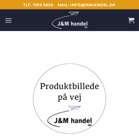
Fortsæt
TLF. 7015 3620
MAIL: INFO@JMHANDEL.DK
til
indhold