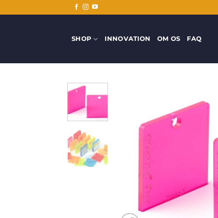
Fortsæt
til
indhold
SHOP
INNOVATION
OM OS
FAQ