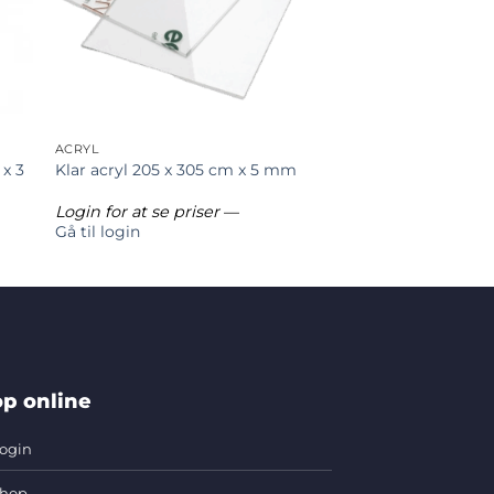
ACRYL
x 3
Klar acryl 205 x 305 cm x 5 mm
Login for at se priser
—
Gå til login
p online
ogin
hop