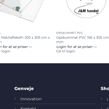
L
OPSKUMMET PVC
 Mat/refleksfri 205 x 305 cm x
Opskummet PVC 156 x 305 cm 
m
mm
 for at se priser
—
Login for at se priser
—
l login
Gå til login
Genveje
Sho
Innovation
L
Kontakt
S