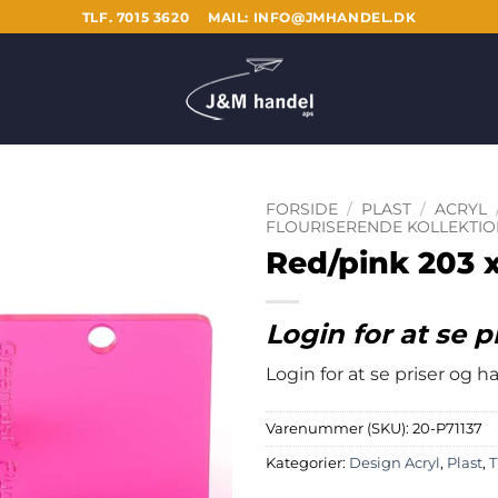
TLF. 7015 3620
MAIL: INFO@JMHANDEL.DK
FORSIDE
/
PLAST
/
ACRYL
FLOURISERENDE KOLLEKTIO
Red/pink 203 
Login for at se p
Login for at se priser og 
Varenummer (SKU):
20-P71137
Kategorier:
Design Acryl
,
Plast
,
T