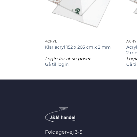
ACRYL
ACRY
fri 205 x 305 cm x
Acryl
Klar acryl 152 x 205 cm x 2 mm
2 m
riser
—
Login for at se priser
—
Login
Gå til login
Gå ti
Foldagervej 3-5