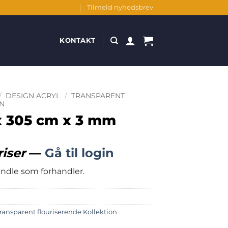
Tilmeld nyhedsbrev
KONTAKT
/
DESIGN ACRYL
/
TRANSPARENT
N
x 305 cm x 3 mm
riser
—
Gå til login
handle som forhandler.
ransparent flouriserende Kollektion