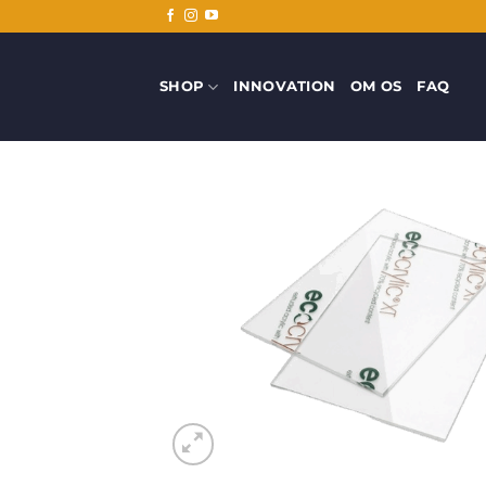
Fortsæt
til
indhold
SHOP
INNOVATION
OM OS
FAQ