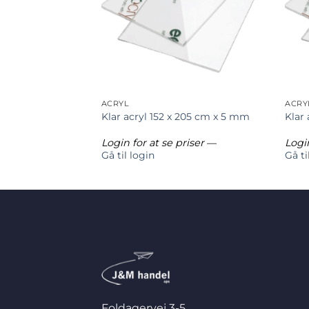
ACRYL
ACRY
22 x 244 cm x 10
Klar acryl 152 x 205 cm x 5 mm
Klar
riser
—
Login for at se priser
—
Login
Gå til login
Gå ti
Foldagervej 3-5