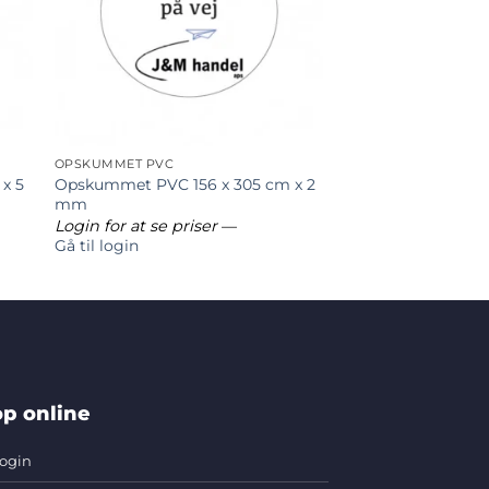
OPSKUMMET PVC
x 5
Opskummet PVC 156 x 305 cm x 2
mm
Login for at se priser
—
Gå til login
p online
ogin