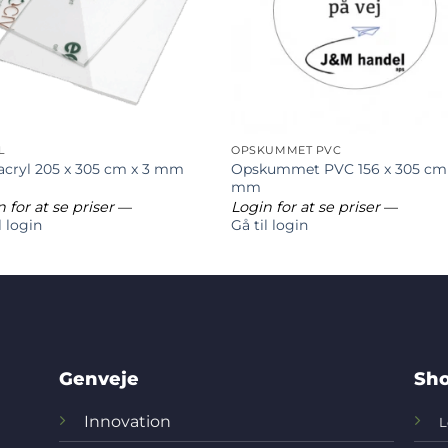
L
OPSKUMMET PVC
Opskummet PVC 156 x 305 cm 
 acryl 205 x 305 cm x 3 mm
mm
 for at se priser
—
Login for at se priser
—
l login
Gå til login
Genveje
Sho
Innovation
L