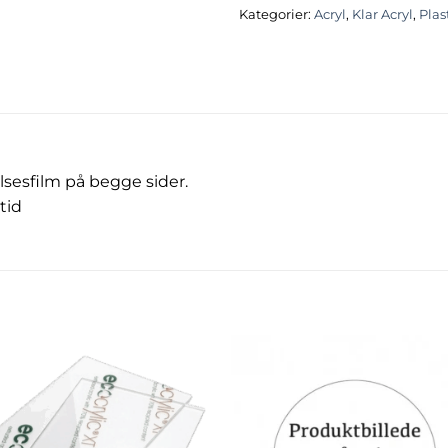
Kategorier:
Acryl
,
Klar Acryl
,
Plas
lsesfilm på begge sider.
tid