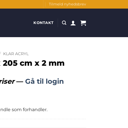
Tilmeld nyhedsbrev
KONTAKT
/
KLAR ACRYL
 x 205 cm x 2 mm
riser
—
Gå til login
handle som forhandler.