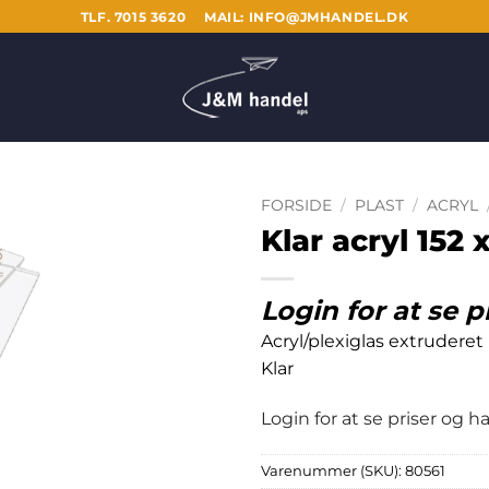
TLF. 7015 3620
MAIL: INFO@JMHANDEL.DK
FORSIDE
/
PLAST
/
ACRYL
Klar acryl 152
Login for at se p
Acryl/plexiglas extruderet
Klar
Login for at se priser og 
Varenummer (SKU):
80561