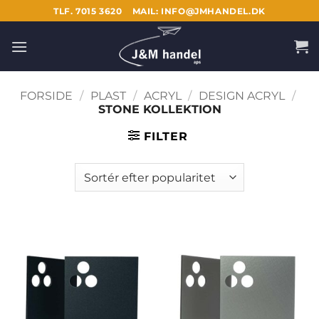
Fortsæt
TLF. 7015 3620
MAIL: INFO@JMHANDEL.DK
til
indhold
FORSIDE
/
PLAST
/
ACRYL
/
DESIGN ACRYL
/
STONE KOLLEKTION
FILTER