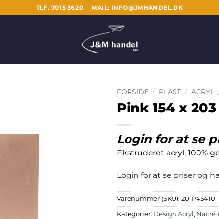
TLF. 7015 3620
MAIL: INFO@JMHANDEL.DK
FORSIDE
/
PLAST
/
ACRYL
Pink 154 x 20
Login for at se p
Ekstruderet acryl, 100% g
Login for at se priser og 
Varenummer (SKU):
20-P45410
Kategorier:
Design Acryl
,
Nacré 