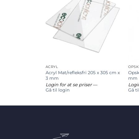
ACRYL
OPSK
05 x 305 cm x 2
Acryl Mat/refleksfri 205 x 305 cm x
Opsk
3 mm
mm
riser
—
Login for at se priser
—
Login
Gå til login
Gå ti