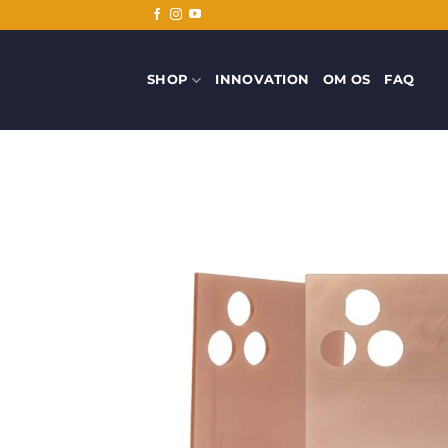
Fortsæt
til
indhold
SHOP
INNOVATION
OM OS
FAQ