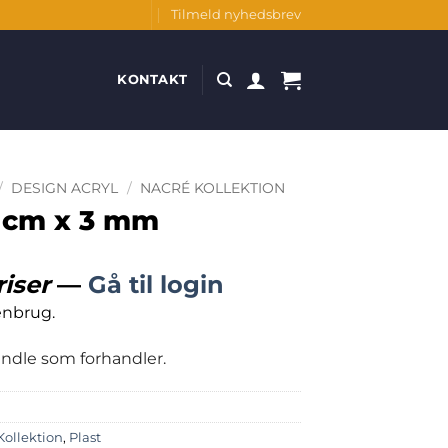
Tilmeld nyhedsbrev
KONTAKT
/
DESIGN ACRYL
/
NACRÉ KOLLEKTION
3 cm x 3 mm
riser
—
Gå til login
enbrug.
handle som forhandler.
Kollektion
,
Plast