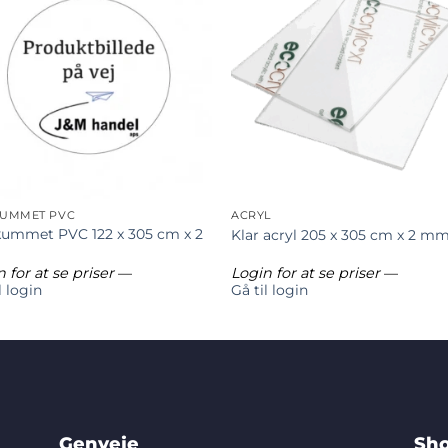
UMMET PVC
ACRYL
ummet PVC 122 x 305 cm x 2
Klar acryl 205 x 305 cm x 2 m
 for at se priser
—
Login for at se priser
—
l login
Gå til login
Genveje
Sho