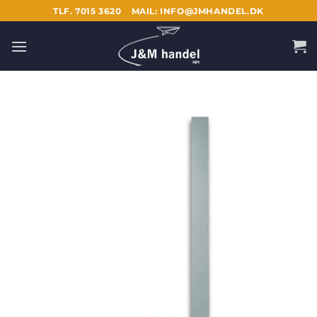
Fortsæt
TLF. 7015 3620
MAIL: INFO@JMHANDEL.DK
til
indhold