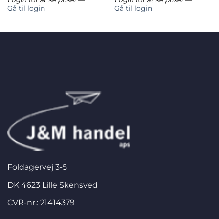
Login for at se priser
—
Login for at se priser
—
Gå til login
Gå til login
Foldagervej 3-5
DK 4623 Lille Skensved
CVR-nr.: 21414379