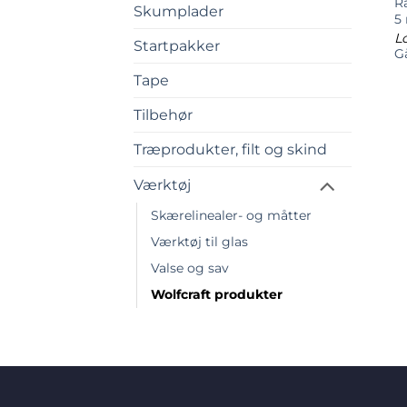
R
Skumplader
5
Lo
Startpakker
Gå
Tape
Tilbehør
Træprodukter, filt og skind
Værktøj
Skærelinealer- og måtter
Værktøj til glas
Valse og sav
Wolfcraft produkter