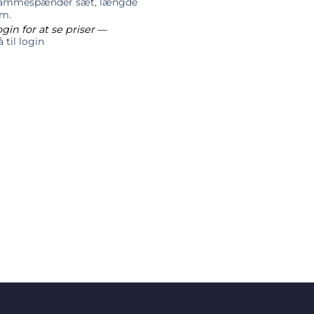
ammespænder sæt, længde
 m.
gin for at se priser
—
 til login