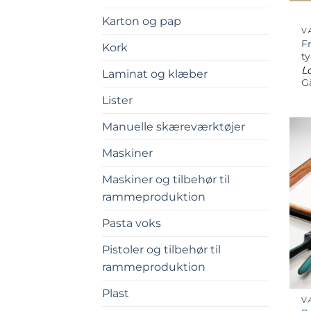
Karton og pap
V
Fr
Kork
t
Lo
Laminat og klæber
Gå
Lister
Manuelle skæreværktøjer
Maskiner
Maskiner og tilbehør til
rammeproduktion
Pasta voks
Pistoler og tilbehør til
rammeproduktion
Plast
V