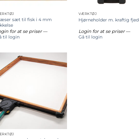
ÆRKTØJ
VÆRKTØJ
æser sæt til fisk i 4 mm
Hjørneholder m. kraftig fjed
ykkelse
gin for at se priser
—
Login for at se priser
—
 til login
Gå til login
ÆRKTØJ