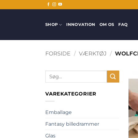
Fortsæt
til
indhold
SHOP
INNOVATION
OM OS
FAQ
FORSIDE
/
VÆRKTØJ
/
WOLFCR
Søg
efter:
VAREKATEGORIER
Emballage
Fantasy billedrammer
Glas