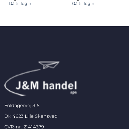
Gå til login
Gå til login
Foldagervej 3-5
DK 4623 Lille Skensved
CVR-nr.: 21414379