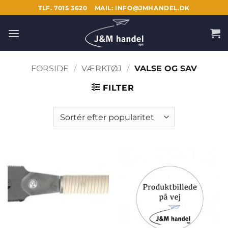
Fortsæt
TLF. 7015 3620
MAIL: INFO@JMHANDEL.DK
til
indhold
FORSIDE
/
VÆRKTØJ
/
VALSE OG SAV
FILTER