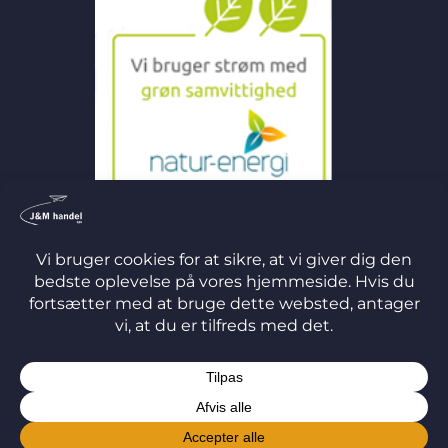
©
2026 J&M Handel ApS
TERMS
PRIVACY
COOKIES