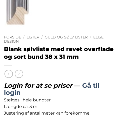
FORSIDE
/
LISTER
/
GULD OG SØLV LISTER
/
ELISE
DESIGN
Blank sølvliste med revet overflade
og sort bund 38 x 31 mm
Login for at se priser
—
Gå til
login
Sælges i hele bundter.
Længde ca. 3 m.
Justering af antal meter kan forekomme.