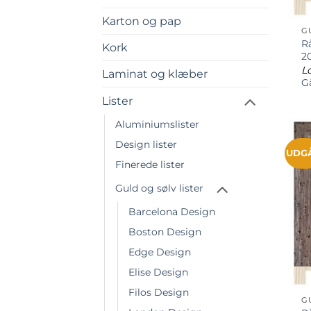
Karton og pap
G
Rå
Kork
2
Lo
Laminat og klæber
Gå
Lister
Aluminiumslister
Design lister
UDG
Finerede lister
Guld og sølv lister
Barcelona Design
Boston Design
Edge Design
Elise Design
Filos Design
G