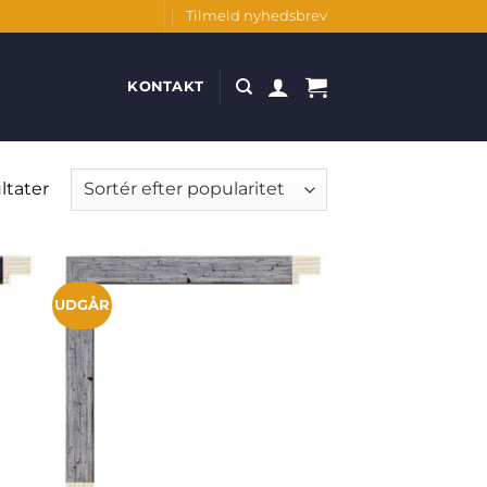
Tilmeld nyhedsbrev
KONTAKT
Sorteret
ltater
efter
popularitet
UDGÅR