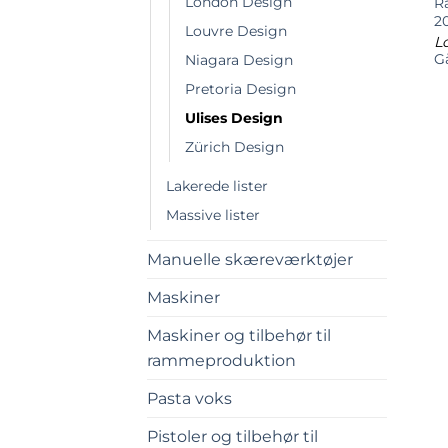
London Design
Rå
2
Louvre Design
Lo
Gå
Niagara Design
Pretoria Design
Ulises Design
Zürich Design
Lakerede lister
Massive lister
Manuelle skæreværktøjer
Maskiner
Maskiner og tilbehør til
rammeproduktion
Pasta voks
Pistoler og tilbehør til