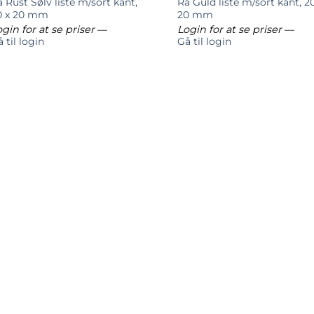
 Rust Sølv liste m/sort kant,
Rå Guld liste m/sort kant, 2
0 x 20 mm
20 mm
gin for at se priser
—
Login for at se priser
—
 til login
Gå til login