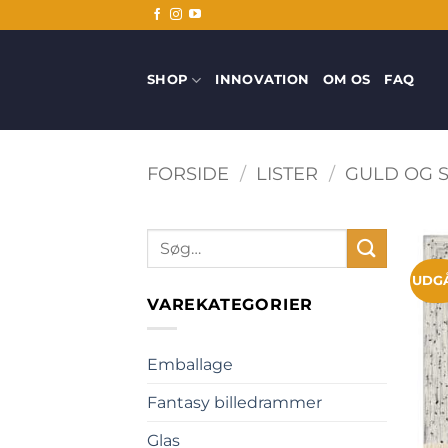
Fortsæt
til
indhold
SHOP
INNOVATION
OM OS
FAQ
FORSIDE
/
LISTER
/
GULD OG S
Søg
efter:
UDG
VAREKATEGORIER
Emballage
Fantasy billedrammer
Glas