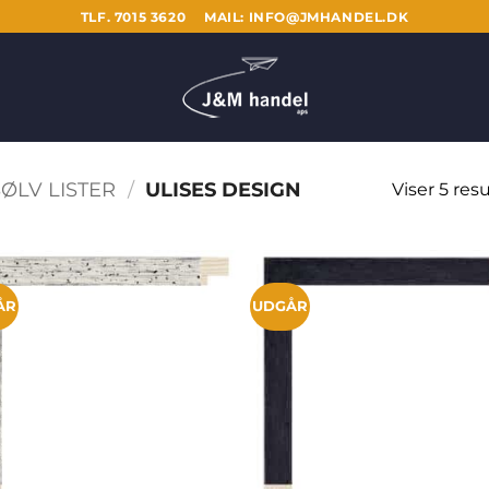
TLF. 7015 3620
MAIL: INFO@JMHANDEL.DK
ØLV LISTER
/
ULISES DESIGN
Viser 5 resu
ÅR
UDGÅR