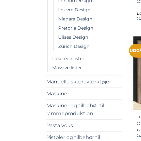
London Design
Ox
Louvre Design
Lo
Gå
Niagara Design
Pretoria Design
Ulises Design
Zürich Design
UDG
Lakerede lister
Massive lister
Manuelle skæreværktøjer
Maskiner
Maskiner og tilbehør til
rammeproduktion
E
O
Pasta voks
Lo
Gå
Pistoler og tilbehør til