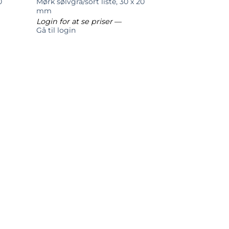
0
Mørk sølvgrå/sort liste, 30 x 20
mm
Login for at se priser
—
Gå til login