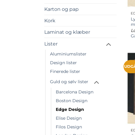
Karton og pap
E
Ly
Kork
Lo
Laminat og klæber
Gå
Lister
Aluminiumslister
Design lister
UDG
Finerede lister
Guld og sølv lister
Barcelona Design
Boston Design
Edge Design
Elise Design
Filos Design
E