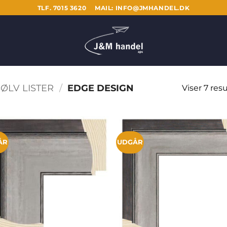
TLF. 7015 3620
MAIL: INFO@JMHANDEL.DK
ØLV LISTER
/
EDGE DESIGN
Viser 7 resu
ÅR
UDGÅR