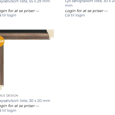
Lys sølvgrå/sort liste, 30 x 2
ysølv/sort liste, 55 x 29 mm
mm
gin for at se priser
—
Login for at se priser
—
 til login
Gå til login
ÅR
DGE DESIGN
xysølv/sort liste, 30 x 20 mm
gin for at se priser
—
 til login