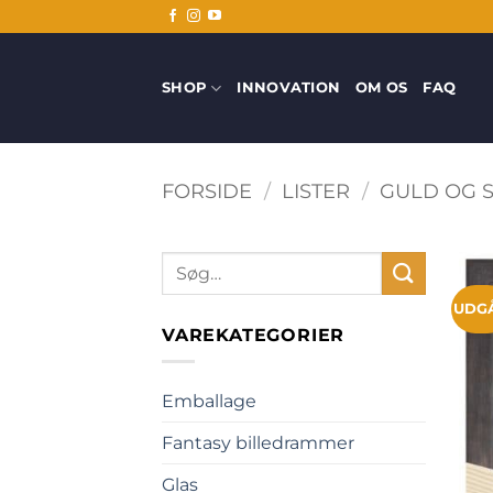
Fortsæt
til
indhold
SHOP
INNOVATION
OM OS
FAQ
FORSIDE
/
LISTER
/
GULD OG S
Søg
efter:
UDG
VAREKATEGORIER
Emballage
Fantasy billedrammer
Glas