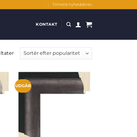
Tilmeld nyhedsbrev
KONTAKT
Sorteret
ltater
efter
popularitet
UDGÅR