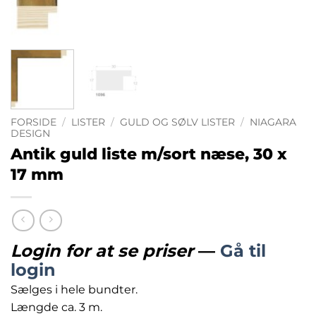
FORSIDE
/
LISTER
/
GULD OG SØLV LISTER
/
NIAGARA
DESIGN
Antik guld liste m/sort næse, 30 x
17 mm
Login for at se priser
—
Gå til
login
Sælges i hele bundter.
Længde ca. 3 m.