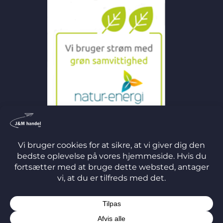
©
2026 J&M Handel ApS
TERMS
PRIVACY
COOKIES