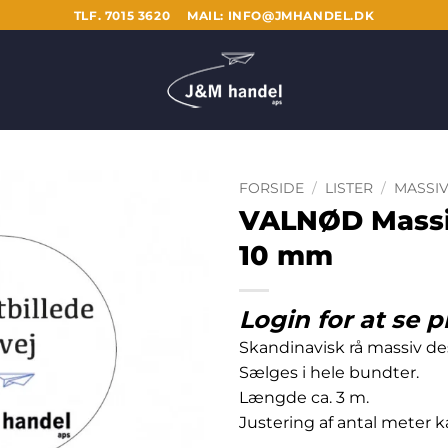
TLF. 7015 3620
MAIL: INFO@JMHANDEL.DK
FORSIDE
/
LISTER
/
MASSIV
VALNØD Massiv
10 mm
Login for at se p
Skandinavisk rå massiv de
Sælges i hele bundter.
Længde ca. 3 m.
Justering af antal meter