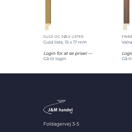
GULD OG SØLV LISTER
FINE
0 x 20 mm
Guld liste, 15 x 17 mm
Valnø
riser
—
Login for at se priser
—
Login
Gå til login
Gå ti
Foldagervej 3-5