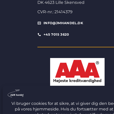
DK 4623 Lille Skensved
CVR-nr.: 21414379
INFO@JMHANDEL.DK
+45 7015 3620
© 2026 J&M Handel ApS