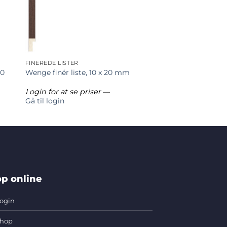
FINEREDE LISTER
30
Wenge finér liste, 10 x 20 mm
Login for at se priser
—
Gå til login
p online
ogin
hop