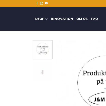
Fortsæt
til
indhold
SHOP
INNOVATION
OM OS
FAQ