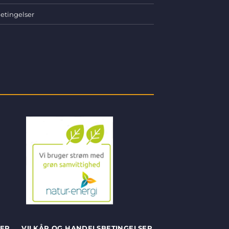
etingelser
SER
VILKÅR OG HANDELSBETINGELSER