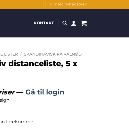
Tilmeld nyhedsbrev
KONTAKT
E LISTER
/
SKANDINAVISK RÅ VALNØD
 distanceliste, 5 x
riser
—
Gå til login
sign.
 kan forekomme.