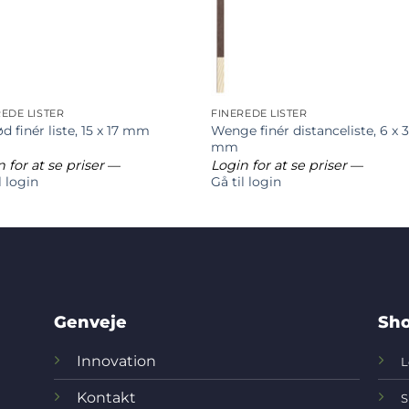
REDE LISTER
FINEREDE LISTER
Wenge finér distanceliste, 6 x 
d finér liste, 15 x 17 mm
mm
 for at se priser
—
Login for at se priser
—
l login
Gå til login
Genveje
Sho
Innovation
L
Kontakt
S