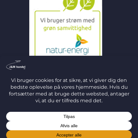
©
2026 J&M Handel ApS
TERMS
PRIVACY
COOKIES