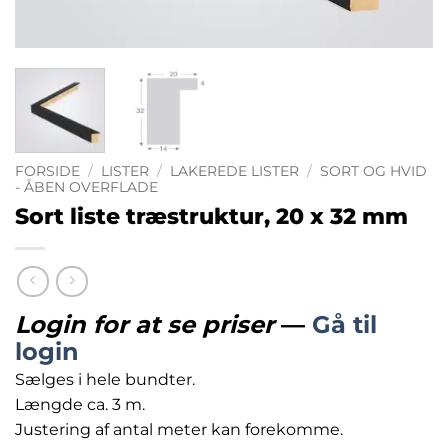
FORSIDE
/
LISTER
/
LAKEREDE LISTER
/
SORT OG HVID
- ÅBEN OVERFLADE
Sort liste træstruktur, 20 x 32 mm
Login for at se priser
—
Gå til
login
Sælges i hele bundter.
Længde ca. 3 m.
Justering af antal meter kan forekomme.