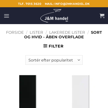
Fortsæt
TLF. 7015 3620
MAIL: INFO@JMHANDEL.DK
til
indhold
FORSIDE
/
LISTER
/
LAKEREDE LISTER
/
SORT
OG HVID - ÅBEN OVERFLADE
FILTER