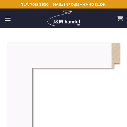
Fortsæt
TLF. 7015 3620
MAIL: INFO@JMHANDEL.DK
til
indhold