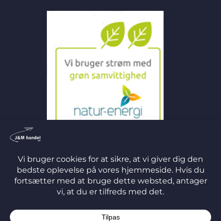
©
2026 J&M Handel ApS
TERMS
PRIVACY
COOKIES