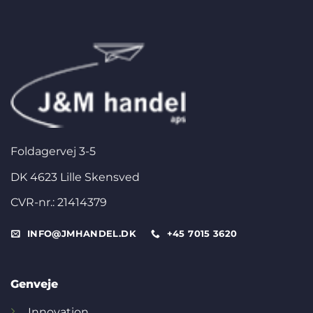
Foldagervej 3-5
DK 4623 Lille Skensved
CVR-nr.: 21414379
INFO@JMHANDEL.DK
+45 7015 3620
Genveje
Innovation