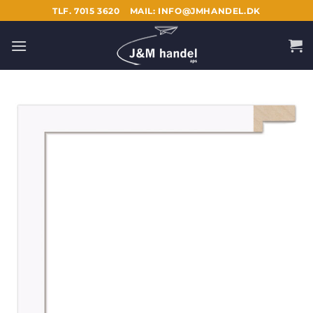
Fortsæt
TLF. 7015 3620
MAIL: INFO@JMHANDEL.DK
til
indhold