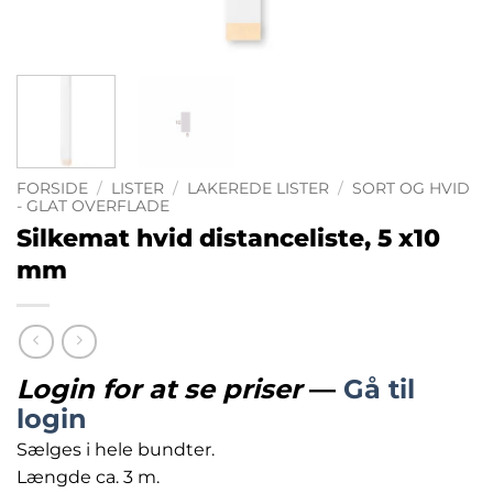
FORSIDE
/
LISTER
/
LAKEREDE LISTER
/
SORT OG HVID
- GLAT OVERFLADE
Silkemat hvid distanceliste, 5 x10
mm
Login for at se priser
—
Gå til
login
Sælges i hele bundter.
Længde ca. 3 m.