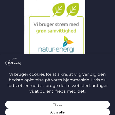
©
2026 J&M Handel ApS
TERMS
PRIVACY
COOKIES