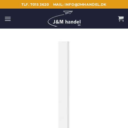
Fortsæt
TLF. 7015 3620
MAIL: INFO@JMHANDEL.DK
til
indhold