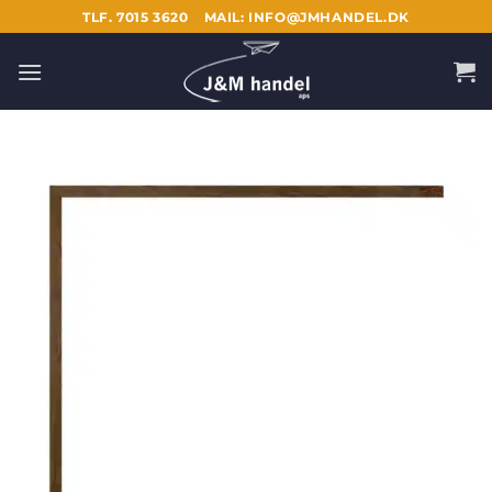
Fortsæt
TLF. 7015 3620
MAIL: INFO@JMHANDEL.DK
til
indhold