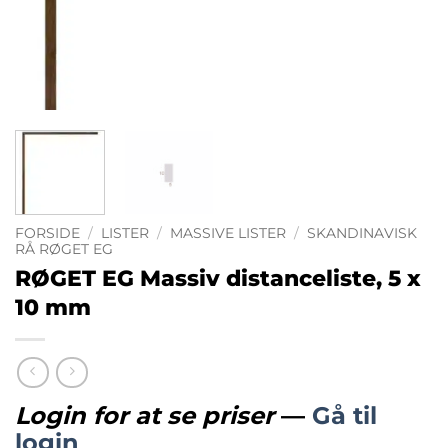
FORSIDE
/
LISTER
/
MASSIVE LISTER
/
SKANDINAVISK
RÅ RØGET EG
RØGET EG Massiv distanceliste, 5 x
10 mm
Login for at se priser
—
Gå til
login