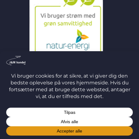
©
2026 J&M Handel ApS
TERMS
PRIVACY
COOKIES