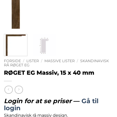
FORSIDE
/
LISTER
/
MASSIVE LISTER
/
SKANDINAVISK
RÅ RØGET EG
RØGET EG Massiv, 15 x 40 mm
Login for at se priser
—
Gå til
login
Skandinavisk rå massiv design.