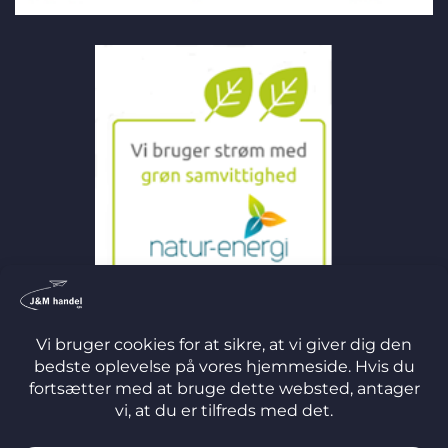
©
2026 J&M Handel ApS
TERMS
PRIVACY
COOKIES