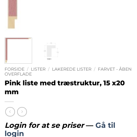
FORSIDE
/
LISTER
/
LAKEREDE LISTER
/
FARVET - ÅBEN
OVERFLADE
Pink liste med træstruktur, 15 x20
mm
Login for at se priser
—
Gå til
login