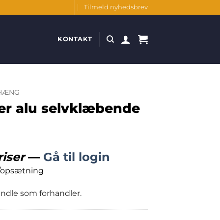
Tilmeld nyhedsbrev
KONTAKT
HÆNG
r alu selvklæbende
riser
—
Gå til login
/opsætning
handle som forhandler.