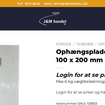
TLF. 7015 3620
MAIL: INFO@JMHANDEL.DK
FORSIDE
/
TILBEHØR
/
OP
Ophængsplade
100 x 200 mm
Login for at se p
Max 6 kg vægtbelastning
Login for at se priser og 
Varenummer (SKU):
108353