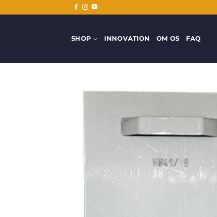
Fortsæt
til
indhold
SHOP
INNOVATION
OM OS
FAQ