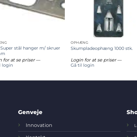
ÆNG
OPHÆNG
Super stål hanger m/ skruer
Skumpladeophæng 1000 stk.
mm
 for at se priser
—
Login for at se priser
—
l login
Gå til login
Genveje
Sho
Innovation
L