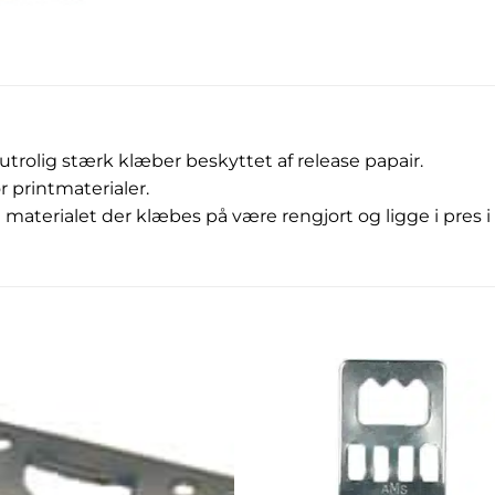
olig stærk klæber beskyttet af release papair.
r printmaterialer.
l materialet der klæbes på være rengjort og ligge i pres