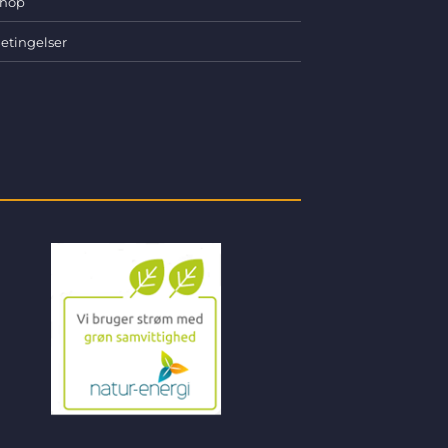
hop
etingelser