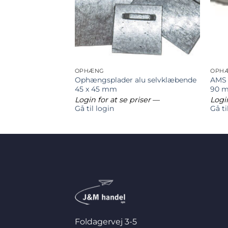
OPHÆNG
OPH
Ophængsplader alu selvklæbende
AMS 
ryklås-system
45 x 45 mm
90 
riser
—
Login for at se priser
—
Login
Gå til login
Gå ti
Foldagervej 3-5