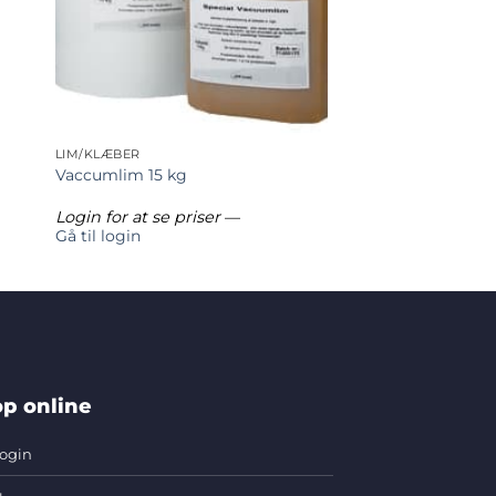
LIM/KLÆBER
Vaccumlim 15 kg
Login for at se priser
—
Gå til login
p online
ogin