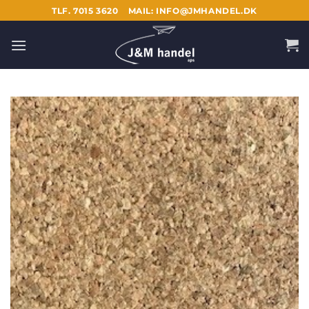
Fortsæt
TLF. 7015 3620
MAIL: INFO@JMHANDEL.DK
til
indhold