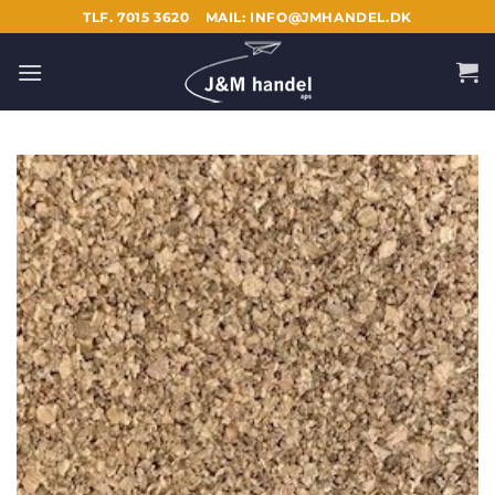
Fortsæt
TLF. 7015 3620
MAIL: INFO@JMHANDEL.DK
til
indhold