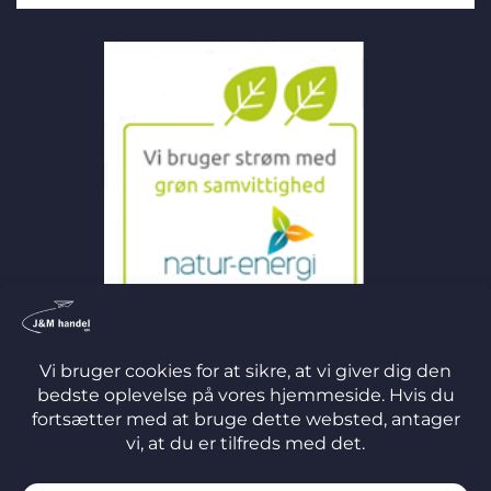
©
2026 J&M Handel ApS
TERMS
PRIVACY
COOKIES