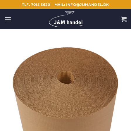
Fortsæt
TLF. 7015 3620
MAIL: INFO@JMHANDEL.DK
til
indhold