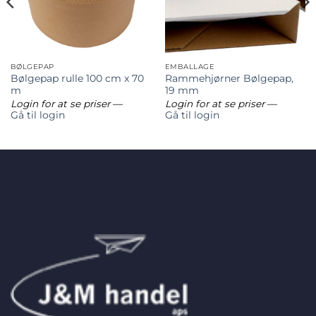
BØLGEPAP
EMBALLAGE
Bølgepap rulle 100 cm x 70
Rammehjørner Bølgepap,
m
19 mm
Login for at se priser
—
Login for at se priser
—
Gå til login
Gå til login