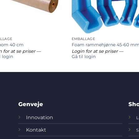
LLAGE
EMBALLAGE
nom 40 cm
Foam rammehjørne 45-60 m
 for at se priser
—
Login for at se priser
—
l login
Gå til login
Genveje
Sho
Innovation
L
Kontakt
S