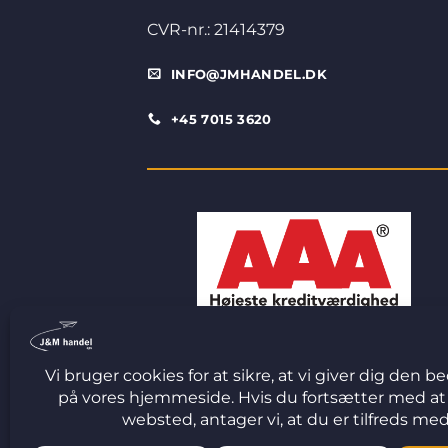
CVR-nr.: 21414379
INFO@JMHANDEL.DK
+45 7015 3620
© 2026 J&M Handel ApS