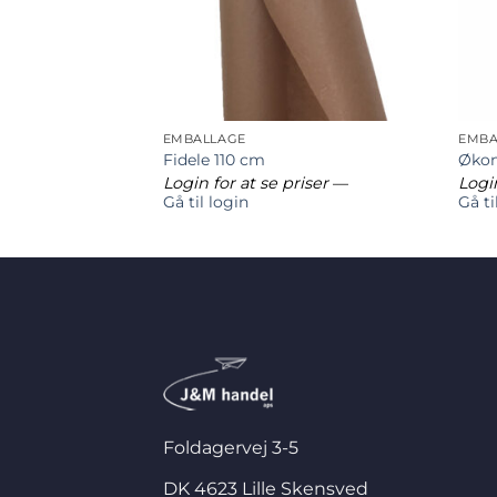
EMBALLAGE
EMBA
rner 80-100 mm
Fidele 110 cm
Øko
riser
—
Login for at se priser
—
Login
Gå til login
Gå ti
Foldagervej 3-5
DK 4623 Lille Skensved