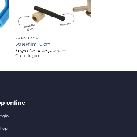
EMBALLAGE
m
Strækfilm 10 cm
Login for at se priser
—
Gå til login
p online
ogin
hop