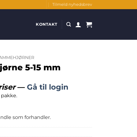
Tilmeld nyhedsbrev
KONTAKT
AMMEHJØRNER
ørne 5-15 mm
riser
—
Gå til login
 pakke.
handle som forhandler.