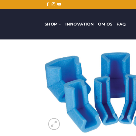
Fortsæt
til
indhold
SHOP
INNOVATION
OM OS
FAQ