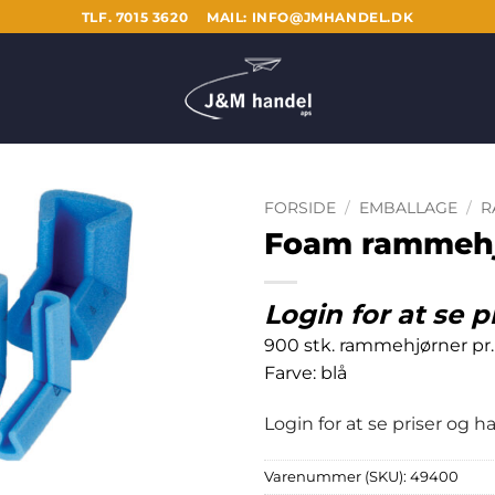
TLF. 7015 3620
MAIL: INFO@JMHANDEL.DK
FORSIDE
/
EMBALLAGE
/
R
Foam rammehj
Login for at se p
900 stk. rammehjørner pr.
Farve: blå
Login for at se priser og 
Varenummer (SKU):
49400