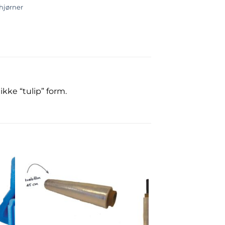
jørner
kke “tulip” form.