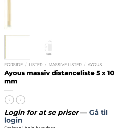
FORSIDE
/
LISTER
/
MASSIVE LISTER
/
AYOUS
Ayous massiv distanceliste 5 x 10
mm
Login for at se priser
—
Gå til
login