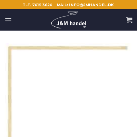
Fortsæt
TLF. 7015 3620
MAIL: INFO@JMHANDEL.DK
til
indhold