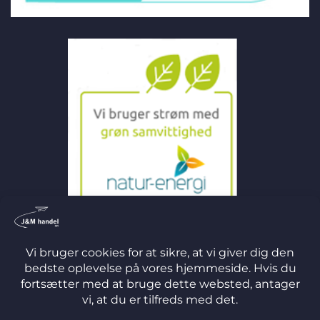
©
2026 J&M Handel ApS
TERMS
PRIVACY
COOKIES