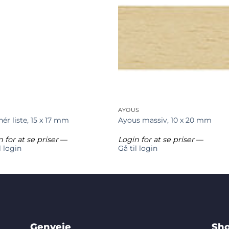
AYOUS
nér liste, 15 x 17 mm
Ayous massiv, 10 x 20 mm
 for at se priser
—
Login for at se priser
—
l login
Gå til login
Genveje
Sho