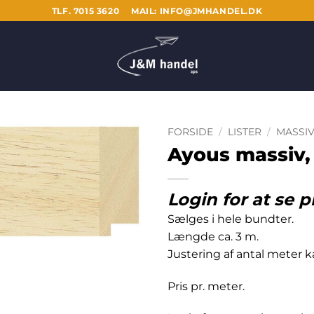
TLF. 7015 3620
MAIL: INFO@JMHANDEL.DK
FORSIDE
/
LISTER
/
MASSIV
Ayous massiv,
Login for at se p
Sælges i hele bundter.
Længde ca. 3 m.
Justering af antal meter
Pris pr. meter.