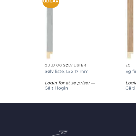
UDGÅR
GULD OG SØLV LISTER
EG
nceliste, 6 x 30
Sølv liste, 15 x 17 mm
Eg fi
riser
—
Login for at se priser
—
Login
Gå til login
Gå ti