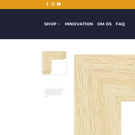
Fortsæt
til
indhold
SHOP
INNOVATION
OM OS
FAQ