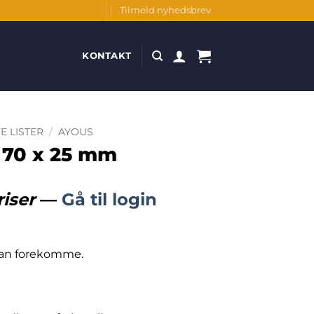
Tilmeld nyhedsbrev
KONTAKT
E LISTER
/
AYOUS
 70 x 25 mm
riser
—
Gå til login
 kan forekomme.