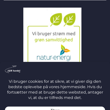
©
2026 J&M Handel ApS
TERMS
PRIVACY
COOKIES