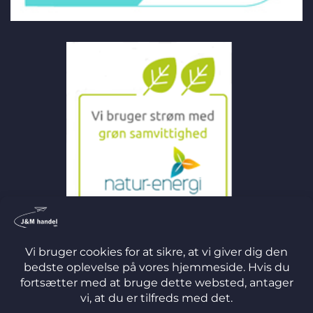
©
2026 J&M Handel ApS