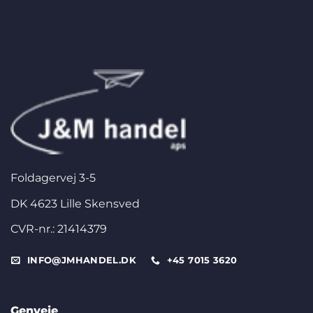
Foldagervej 3-5
DK 4623 Lille Skensved
CVR-nr.: 21414379
INFO@JMHANDEL.DK
+45 7015 3620
Genveje