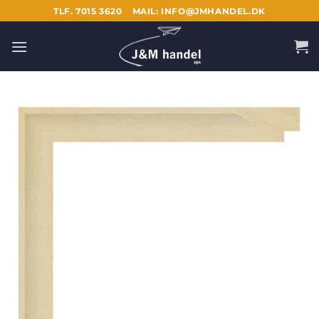
Fortsæt
TLF. 7015 3620
MAIL: INFO@JMHANDEL.DK
til
indhold