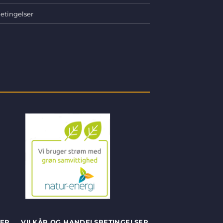
etingelser
SER
VILKÅR OG HANDELSBETINGELSER