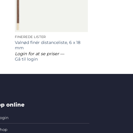
FINEREDE LISTER
Valnød finér distanceliste, 6 x 18
mm
Login for at se priser
—
Gå til login
p online
ogin
hop