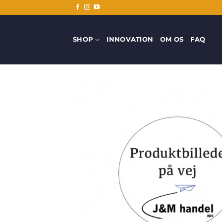
Fortsæt
til
indhold
SHOP
INNOVATION
OM OS
FAQ