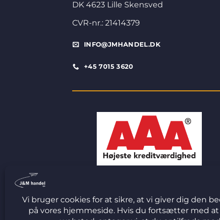
DK 4623 Lille Skensved
CVR-nr.: 21414379
INFO@JMHANDEL.DK
+45 7015 3620
© 2026 J&M Handel ApS