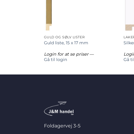
GULD OG SØLV LISTER
LAKE
 x 17 mm
Guld liste, 15 x 17 mm
Silke
riser
—
Login for at se priser
—
Login
Gå til login
Gå ti
Foldagervej 3-5