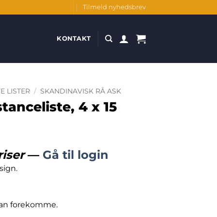
Tilmeld nyhedsbrev
KONTAKT
E LISTER
/
SKANDINAVISK RÅ ASK
tanceliste, 4 x 15
riser
—
Gå til login
sign.
 kan forekomme.