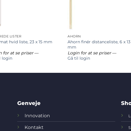
REDE LISTER
AHORN
Ahorn finér distanceliste, 6 x 13
mat hvid liste, 23 x 15 mm
mm
 for at se priser
—
Login for at se priser
—
l login
Gå til login
Genveje
Sho
Innovation
L
Kontakt
S