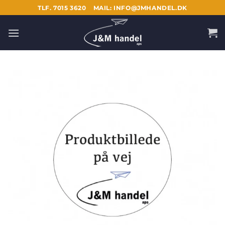
Fortsæt
TLF. 7015 3620
MAIL: INFO@JMHANDEL.DK
til
indhold