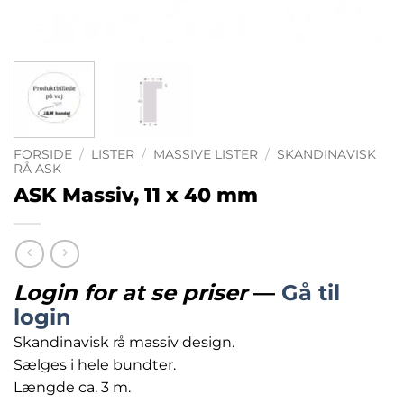
FORSIDE
/
LISTER
/
MASSIVE LISTER
/
SKANDINAVISK
RÅ ASK
ASK Massiv, 11 x 40 mm
Login for at se priser
—
Gå til
login
Skandinavisk rå massiv design.
Sælges i hele bundter.
Længde ca. 3 m.