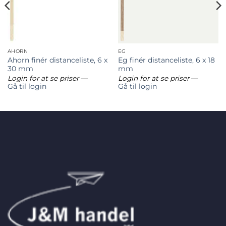
AHORN
EG
Ahorn finér distanceliste, 6 x
Eg finér distanceliste, 6 x 18
30 mm
mm
Login for at se priser
—
Login for at se priser
—
Gå til login
Gå til login