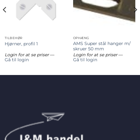
TILBEHØR
OPHÆNG
AMS Super stål hanger m/
Hjørner, profil 1
skruer 50 mm
Login for at se priser
—
Login for at se priser
—
Gå til login
Gå til login