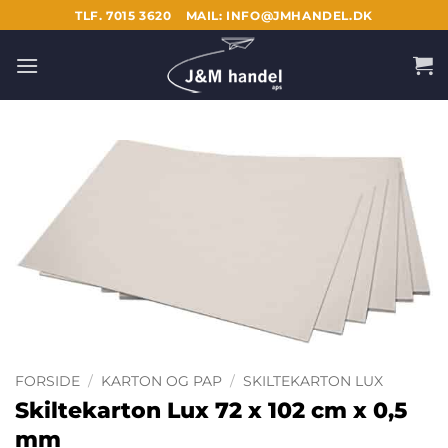
Fortsæt
TLF. 7015 3620
MAIL: INFO@JMHANDEL.DK
til
indhold
FORSIDE
/
KARTON OG PAP
/
SKILTEKARTON LUX
Skiltekarton Lux 72 x 102 cm x 0,5
mm