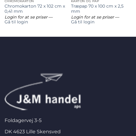
CHROMOKARTON
KARTON OG PAP
Chromokarton 72 x 102 cm x
Træpap 70 x 100 cm x 2,5
0,41 mm
mm
Login for at se priser
—
Login for at se priser
—
Gå til login
Gå til login
Foldagervej 3-5
DK 4623 Lille Skensved