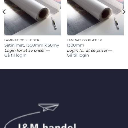
LAMINAT OG KLÆBER
LAMINAT OG KLÆBER
Satin mat, 1300mm x 50my
1300mm
Login for at se priser
—
Login for at se priser
—
Gå til login
Gå til login