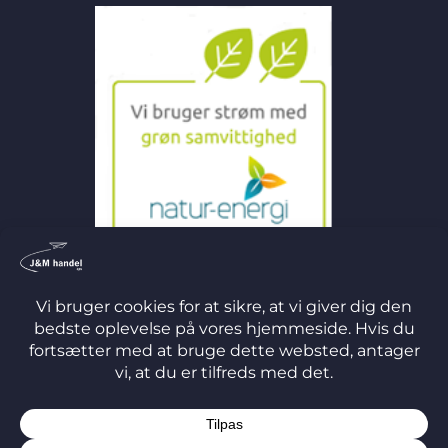
©
2026 J&M Handel ApS
TERMS
PRIVACY
COOKIES