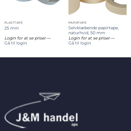
PLASTTAPE
PAPIRTAPE
Selvklæbende papirtape,
25 mm
naturhvid, 50 mm
Login for at se priser
—
Login for at se priser
—
Gå til login
Gå til login