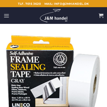
Fortsæt
TLF. 7015 3620
MAIL: INFO@JMHANDEL.DK
til
indhold