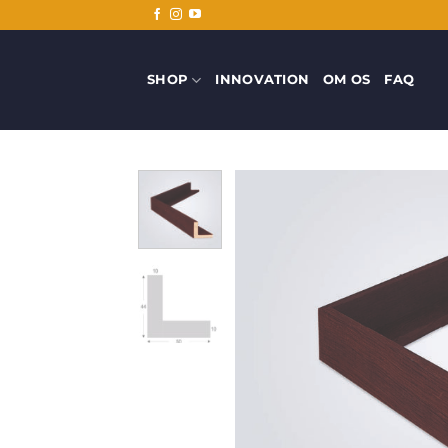
Fortsæt
til
indhold
SHOP
INNOVATION
OM OS
FAQ