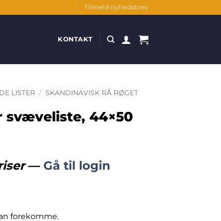
Tilmeld nyhedsbrev
KONTAKT
DE LISTER
/
SKANDINAVISK RÅ RØGET
r svæveliste, 44×50
riser
—
Gå til login
 kan forekomme.