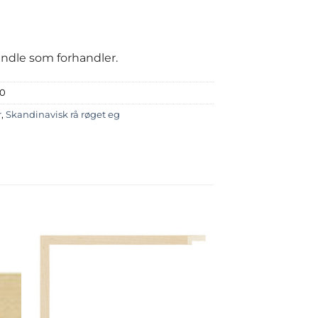
handle som forhandler.
50
r
,
Skandinavisk rå røget eg