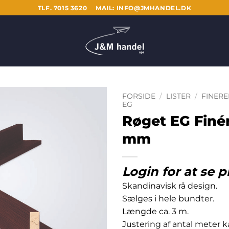
TLF. 7015 3620
MAIL: INFO@JMHANDEL.DK
FORSIDE
/
LISTER
/
FINERE
EG
Røget EG Finé
mm
Login for at se p
Skandinavisk rå design.
Sælges i hele bundter.
Længde ca. 3 m.
Justering af antal meter