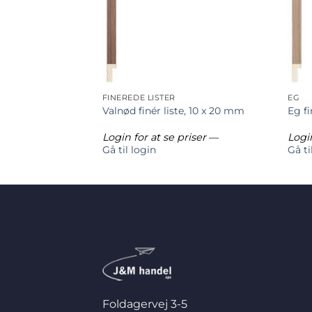
FINEREDE LISTER
EG
 x 15 mm
Valnød finér liste, 10 x 20 mm
Eg fi
riser
—
Login for at se priser
—
Login
Gå til login
Gå ti
Foldagervej 3-5