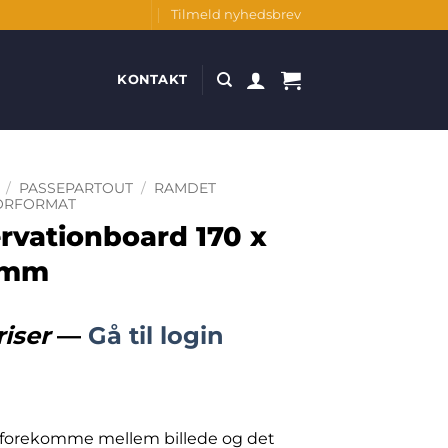
Tilmeld nyhedsbrev
KONTAKT
/
PASSEPARTOUT
/
RAMDET
ORFORMAT
vationboard 170 x
0 mm
riser
—
Gå til login
 forekomme mellem billede og det