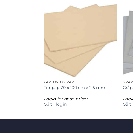
KARTON OG PAP
GRÅP
0 x 140 cm x
Træpap 70 x 100 cm x 2,5 mm
Gråp
riser
—
Login for at se priser
—
Login
Gå til login
Gå ti