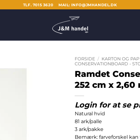
TLF. 7015 3620
MAIL: INFO@JMHANDEL.DK
FORSIDE
/
KARTON OG PAP
CONSERVATIONBOARD - ST
Ramdet Conser
252 cm x 2,6
Login for at se p
Natural hvid
81 ark/palle
3 ark/pakke
Bemærk: farveforskel kan