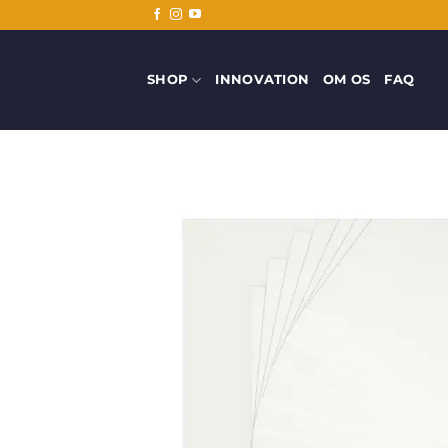
Fortsæt
til
indhold
SHOP
INNOVATION
OM OS
FAQ