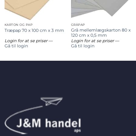
KARTON OG PAP
GRÅPAP
Grå mellemlægskarton 80 x
Træpap 70 x 100 cm x 3 mm
120 cm x 0,5 mm
Login for at se priser
—
Login for at se priser
—
Gå til login
Gå til login