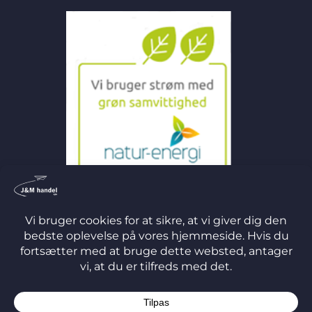
©
2026 J&M Handel ApS
TERMS
PRIVACY
COOKIES